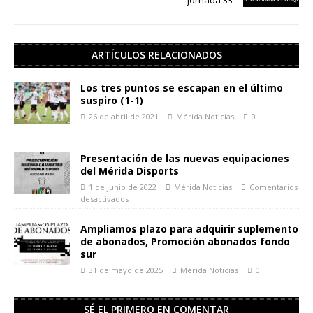
ARTÍCULOS RELACIONADOS
Los tres puntos se escapan en el último
suspiro (1-1)
26 de abril de 2021
Mérida Noticias
0
Presentación de las nuevas equipaciones
del Mérida Disports
1 de junio de 2022
Mérida Noticias
Comentarios
desactivados
Ampliamos plazo para adquirir suplemento
de abonados, Promoción abonados fondo
sur
31 de mayo de 2025
Mérida Noticias
0
SÉ EL PRIMERO EN COMENTAR